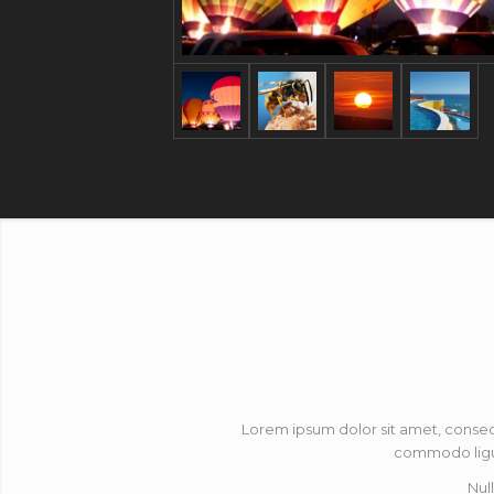
Lorem ipsum dolor sit amet, conse
commodo ligu
Nul