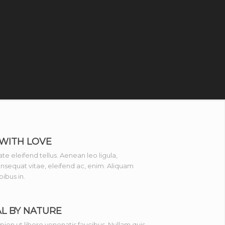
WITH LOVE
e eleifend tellus. Aenean leo ligula,
onsequat vitae, eleifend ac, enim. Aliquam
ibus in.
L BY NATURE
ien ut libero venenatis faucibus. Nullam quis