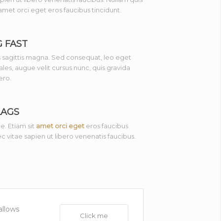
 amet orci eget eros faucibus tincidunt.
G FAST
sagittis magna. Sed consequat, leo eget
es, augue velit cursus nunc, quis gravida
ero.
LAGS
e. Etiam sit
amet orci eget
eros faucibus
c vitae sapien ut libero venenatis faucibus.
allows
Click me