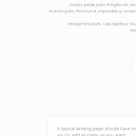
Donec pede justo, fringilla vel, al
In enim justo, rhoncus ut, imperdiet a, venen
Integer tincidunt. Cras dapibus. 
Ae
A typical landing page should have ma
you to add as many as you want