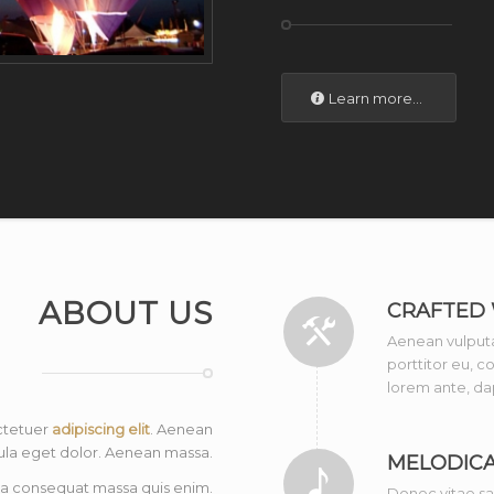
Learn more...
ABOUT US
CRAFTED 
Aenean vulputat
porttitor eu, c
lorem ante, dap
ctetuer
adipiscing elit
. Aenean
la eget dolor. Aenean massa.
MELODICA
la consequat massa quis enim.
Donec vitae sap