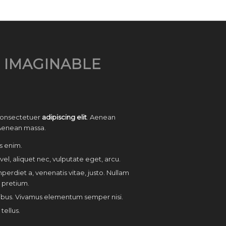
 IMAGINABLE
 consectetuer
adipiscing elit
. Aenean
Aenean massa.
s enim.
vel, aliquet nec, vulputate eget, arcu.
mperdiet a, venenatis vitae, justo. Nullam
s pretium.
pibus. Vivamus elementum semper nisi.
tellus.