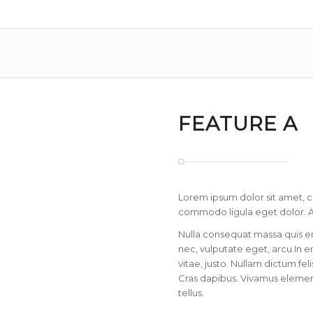
FEATURE A
Lorem ipsum dolor sit amet, c
commodo ligula eget dolor. 
Nulla consequat massa quis eni
nec, vulputate eget, arcu.In e
vitae, justo. Nullam dictum fel
Cras dapibus. Vivamus eleme
tellus.