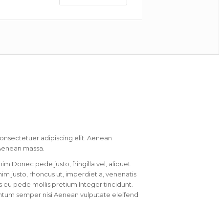
onsectetuer adipiscing elit. Aenean
Aenean massa.
m.Donec pede justo, fringilla vel, aliquet
nim justo, rhoncus ut, imperdiet a, venenatis
is eu pede mollis pretium.Integer tincidunt.
ntum semper nisi.Aenean vulputate eleifend