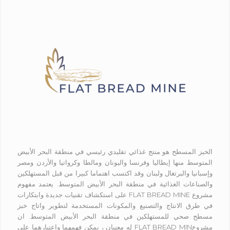
الخبز المسطح هو منتج غذائي تقليدي رئيسي في منطقة البحر الأبيض
المتوسط منها إيطاليا وفرنسا واليونان ومالطا وكرواتيا والأردن ومصر
وإسبانيا والبرتغال ولبنان وقد اكتسب اهتماما كبيرا من قبل المستهلكين
والصناعات الغذائية في منطقة البحر الأبيض المتوسط. يعتمد مفهوم
مشروع FLAT BREAD MINE على استكشاف تقنيات جديدة وابتكارات
في طرق الانتاج والتصنيع والمكونات المستخدمة لتطوير واتاج خبز
مسطح صحي للمستهلكين في منطقة البحر الأبيض المتوسط. ان
مشروعFLAT BREAD MIN له معنيان ، يمكن فهمهما واعتبارهما على