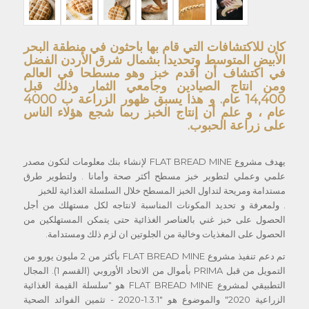
كان للاكتشافات التي قام بها باحثون في منطقة البحر
الأبيض المتوسط وتحديدا بشمال شرق الأردن الفضل
في اكتشاف أن أقدم خبز وهو مسطحا في العالم
ومن انتاج الصيادين وجامعي الثمار وذلك قبل
14,400 عام. و هذا يسبق ظهور الزراعة ب 4000
عام ، و علم أن إنتاج الخبز ربما شجع هؤلاء الناس
على زراعة الحبوب.
يهدف مشروع FLAT BREAD MINE لإنشاء بنك معلومات لتكون مصدر
علمي وعملي لتطوير خبز مسطح أكثر صحة وأمانا . ولتطوير طرق
مستدامة ومريحة لتداول الخبز المسطح خلال السلسلة الغذائية للخبز
. ولمعرفة و تحديد المكونات المناسبة لانتاجه لكل مستهلك من أجل
الحصول على خبز غني بالعناصر الغذائية حتى يتمكن المستهلكين من
الحصول على المغذيات وخالية من الجلوتين ان لزم ذلك ومستدامة.
تم دعم تنفيذ مشروع FLAT BREAD MINE بأكثر من 2 مليون يورو من
التمويل من قبل PRIMA بأموال من الاتحاد الأوروبي (القسم 1). المجال
التطبيقي لمشروع FLAT BREAD MINE هو "سلسلة القيمة الغذائية
الزراعية 2020" والموضوع هو "1.3.1-2020 - تثمين الفوائد الصحية