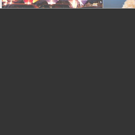
Add what you want!
Single Portfolio: Fullscreen Slider