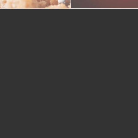
fire/water
Single Portfolio: Big Slider
Single Portfol