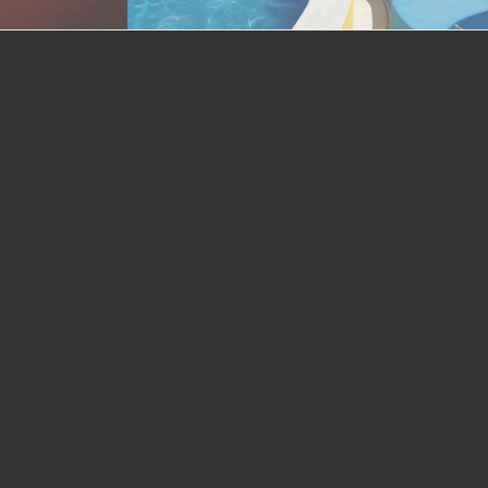
wind/earth
Excerpt goes here!
io: 2/3 Gallery
Single Portfolio: 2/3 Slider