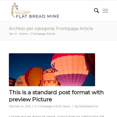
Archivio per categoria: Frontpage Article
Sei in:
Home
/
Frontpage Article
This is a standard post format with
preview Picture
/
/
Gennaio 14, 2012
in
Frontpage Article
,
News
da
flatbreadmine
Lorem ipsum dolor sit amet, consectetuer adipiscing elit.