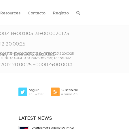
Resources
Contacto
Registro
0000Z-8+00:003131+00:00201231
12 20:00:25
:003131+00:002012312012Mar, 17 Ene 2012 20:00:25
r, 17 Ene 2012 20:00:25
0Z-8+00:003131+00:00201231#!31Mar, 17 Ene 2012
 2012 20:00:25 +0000Z+00:001#
Seguir
Suscribirse
en Twitter
a canal RSS
LATEST NEWS
Postformat Gallery: Multiple