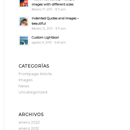
images with different sizes
febrero 17, 2011 - 9:11 pm
Indented Quotes and Images –
beautiful
febrero 12, 2011 - 9:11 pm
Custom Lightbox!
agosto 9, 2010 - 3:45 pm
CATEGORÍAS
Frontpage Article
Images
News
Uncategorized
ARCHIVOS
enero 2022
enero 2012