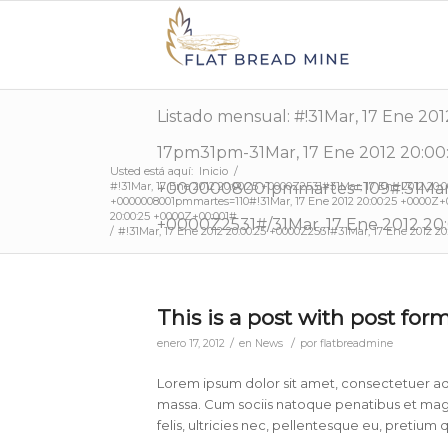
Listado mensual: #!31Mar, 17 Ene 2
17pm31pm-31Mar, 17 Ene 2012 20:00
Usted está aquí:
Inicio
/
#!31Mar, 17 Ene 2012 20:00:25 +0000Z2531#31Mar, 17 Ene 2012 20:
+0000008001pmmartes=109#!31Mar, 1
+0000008001pmmartes=110#!31Mar, 17 Ene 2012 20:00:25 +0000Z+00
20:00:25 +0000Z+00:001#
+0000Z2531#/31Mar, 17 Ene 2012 20
/
#!31Mar, 17 Ene 2012 20:00:25 +0000Z2531#31Mar, 17 Ene 2012 20:
This is a post with post for
/
/
enero 17, 2012
en
News
por
flatbreadmine
Lorem ipsum dolor sit amet, consectetuer ad
massa. Cum sociis natoque penatibus et magn
felis, ultricies nec, pellentesque eu, pretium