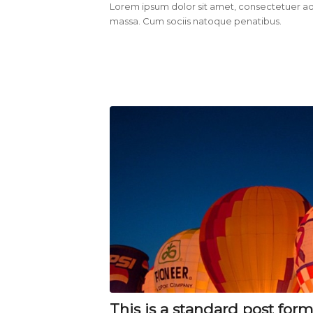
Lorem ipsum dolor sit amet, consectetuer ad
massa. Cum sociis natoque penatibus.
This is a standard post for