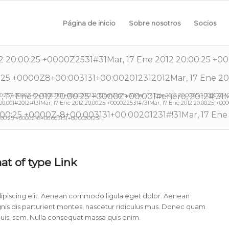
Página de inicio
Sobre nosotros
Socios
012 20:00:25 +0000Z2531#31Mar, 17 Ene 2012 20:00:25 +
:25 +0000Z8+00:003131+00:002012312012Mar, 17 Ene 20
00:25 +0000Z-8+00:003131+00:00201231 17pm31pm-31Mar, 17 Ene 2012 20:00:25 +0000Z8+00
7 Ene 2012 20:00:25 +0000Z+00:001#enero, 2012#!31Ma
:001#2012#!31Mar, 17 Ene 2012 20:00:25 +0000Z2531#/31Mar, 17 Ene 2012 20:00:25 +000
:00:25 +0000Z-8+00:003131+00:00201231#!31Mar, 17 Ene
00:25 +0000Z-8+00:003131+00:00201231...
mat of type Link
ipiscing elit. Aenean commodo ligula eget dolor. Aenean
is dis parturient montes, nascetur ridiculus mus. Donec quam
 quis, sem. Nulla consequat massa quis enim.